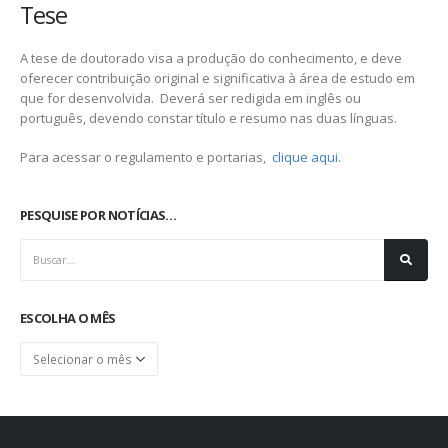
Tese
A tese de doutorado visa a produção do conhecimento, e deve
oferecer contribuição original e significativa à área de estudo em
que for desenvolvida. Deverá ser redigida em inglês ou
português, devendo constar título e resumo nas duas línguas.
Para acessar o regulamento e portarias,
clique aqui.
PESQUISE POR NOTÍCIAS…
ESCOLHA O MÊS
Escolha
o
mês