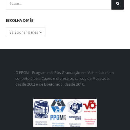
ESCOLHA O MÊS
Escolha
o
mês
O PPGM – Programa de Pós Graduação em Matemática tem
conceito 5 pela Capes e oferece os cursos de Mestrado,
desde 2002 e de Doutorado, desde 2010.