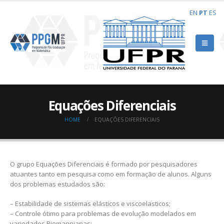
EN
PT
ES
Equações Diferenciais
HOME
EQUAÇÕES DIFERENCIAIS
O grupo Equações Diferenciais é formado por pesquisadores
atuantes tanto em pesquisa como em formação de alunos. Alguns
dos problemas estudados são:
– Estabilidade de sistemas elásticos e viscoelasticos;
– Controle ótimo para problemas de evolução modelados em
variedades Riemannianas;