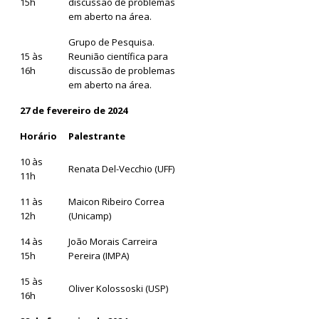
15h
discussão de problemas
em aberto na área.
Grupo de Pesquisa.
15 às
Reunião científica para
16h
discussão de problemas
em aberto na área.
27 de fevereiro de 2024
Horário
Palestrante
10 às
Renata Del-Vecchio (UFF)
11h
11 às
Maicon Ribeiro Correa
12h
(Unicamp)
14 às
João Morais Carreira
15h
Pereira (IMPA)
15 às
Oliver Kolossoski (USP)
16h