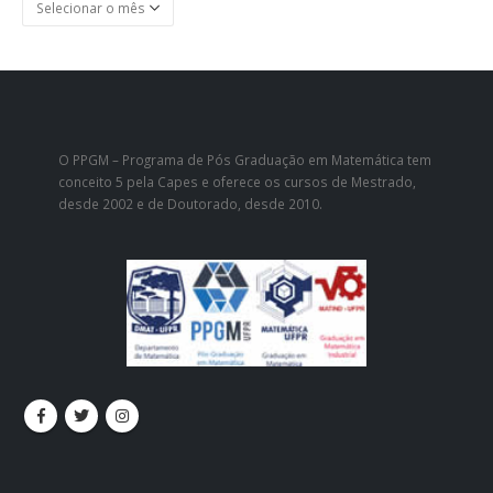
o
mês
O PPGM – Programa de Pós Graduação em Matemática tem
conceito 5 pela Capes e oferece os cursos de Mestrado,
desde 2002 e de Doutorado, desde 2010.