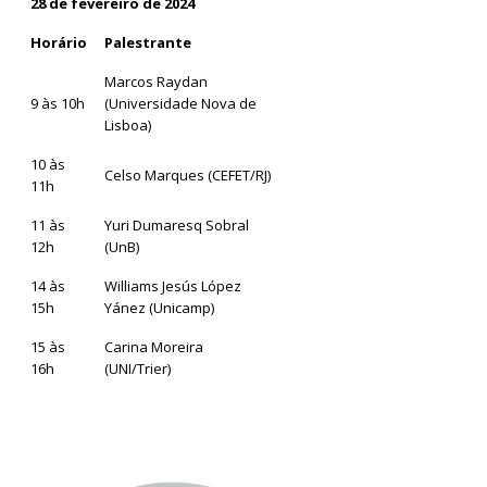
28 de fevereiro de 2024
Horário
Palestrante
Marcos Raydan
9 às 10h
(Universidade Nova de
Lisboa)
10 às
Celso Marques (CEFET/RJ)
11h
11 às
Yuri Dumaresq Sobral
12h
(UnB)
14 às
Williams Jesús López
15h
Yánez (Unicamp)
15 às
Carina Moreira
16h
(UNI/Trier)