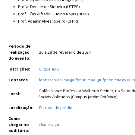
Profa. Denise de Siqueira (UTFPR)
Prof. Elías Alfredo Gudiño Rojas (UFPR)
Prof. Ademir Alves Ribeiro (UFPR)
Período de
realização
26 a 28 de fevereiro de 2024
do evento:
Inscrições:
Clique aqui
.
Contatos
:
leonardo.delima@ufpr.br
,
mael@ufpr.br
,
thiago.qui
Salão Nobre Professor Walberto Steiner, no Setor d
Local:
Sociais Aplicadas (Campus Jardim Botânico).
Localização:
Entrada do prédio
Como
chegar no
clique aqui
auditório
: