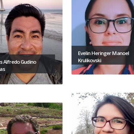
Evelin Heringer Manoel
Krulikovski
as Alfredo Gudino
jas