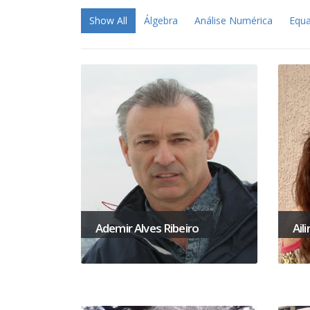
Show All
Álgebra
Análise Numérica
Equa
Ademir Alves Ribeiro
Ail