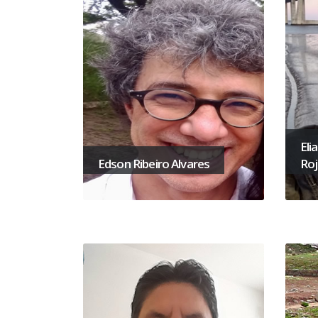
Eli
Edson Ribeiro Alvares
Ro