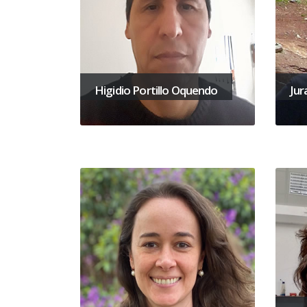
Higidio Portillo Oquendo
Jur