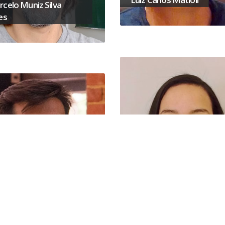
celo Muniz Silva
es
María Rosario Astudillo
Rojas
heus Batagini Brito