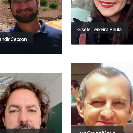
Gisele Teixeira Paula
andir Ceccon
Luiz Carlos Matioli