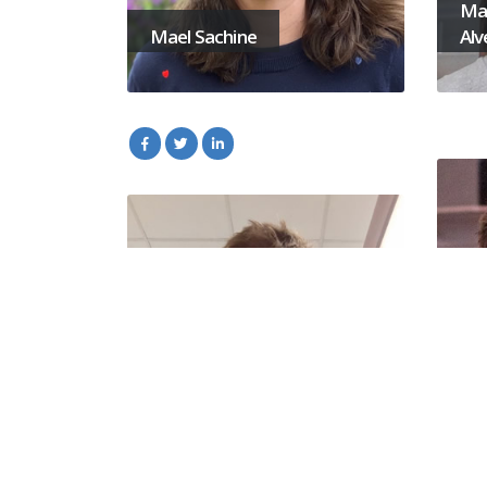
Mar
Mael Sachine
Alv
Mat
Olivier Brahic